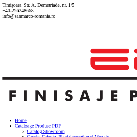
Timişoara, Str. A. Demetriade, nr. 1/5
+40-256248668
info@sanmarco-romania.ro
Home
Cataloage Produse PDF
Catalog Showroom
Gresie, Faianta, Placi decorative si Mozaic