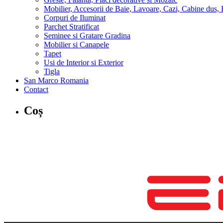
Mobilier, Accesorii de Baie, Lavoare, Cazi, Cabine dus, 
Corpuri de Iluminat
Parchet Stratificat
Seminee si Gratare Gradina
Mobilier si Canapele
Tapet
Usi de Interior si Exterior
Tigla
San Marco Romania
Contact
Coș