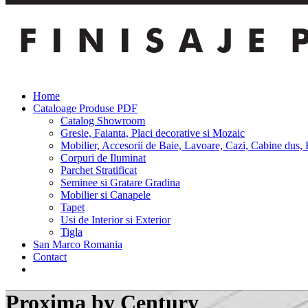
Home
Cataloage Produse PDF
Catalog Showroom
Gresie, Faianta, Placi decorative si Mozaic
Mobilier, Accesorii de Baie, Lavoare, Cazi, Cabine dus, 
Corpuri de Iluminat
Parchet Stratificat
Seminee si Gratare Gradina
Mobilier si Canapele
Tapet
Usi de Interior si Exterior
Tigla
San Marco Romania
Contact
Proxima by Century